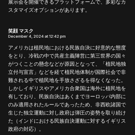
展示会を開催できるプラットフォームで、多彩なカ
スタマイズオプションがあります。
笑顔 マスク
December 4, 2024 at 12:42 pm
アメリカは植民地における民族自決に好意的な態度
をとり、冷戦の中で共産主義陣営に第三世界の国々
がつくことの懸念などが原因となって、「植民地独
立付与宣言」などを経て植民地体制が国際社会で非
難される中で植民地を手放さざるを得なくなった。
しかしイギリスやアメリカ合衆国は海外に植民地を
有しており、民族自決はあくまでヨーロッパ内部に
のみ適用されたルールであったため、非西欧諸国で
生じた独立運動に対し政府は弾圧の姿勢を取り続け
た（インドにおける民族自決運動に対するイギリス
政府の対応）。