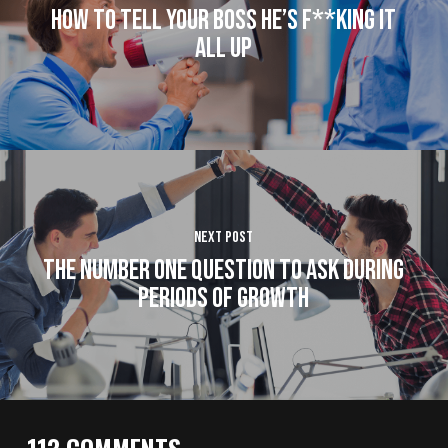
How To Tell Your Boss He’s F**king It
All Up
Next Post
The Number One Question to Ask During
Periods of Growth