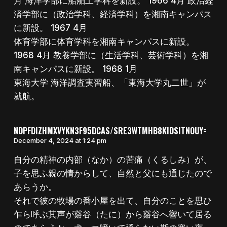
月 海洋学部に船舶工学科を新設。 1966 4月 政治経
済学部に（政治学科、経済学科）を湘南キャンパス
に新設。 1967 4月
体育学部に体育学科を湘南キャンパスに新設。
1968 4月 教養学部に（生活学科、芸術学科）を湘
南キャンパスに新設。 1968 1月
東海大学 海洋調査実習船、「東海大学丸二世」が
就航。
NDPFDIZHMXVYKN3F95DCAS/SRE3WTMHB8KIDSITNOUY=
December 4, 2024 at 1:24 pm
自分の精神の内部（なか）の苦痛（くるしみ）が、
子を思ふ親の情からして、自然と父にも通じたので
あらうか。
それで彼の牧場の番小屋を出て、自分のことを思ひ
乍ら呼ぶ其声が谿谷（たに）から谿谷へ響いて居る