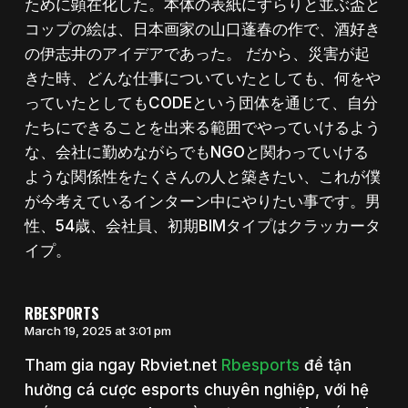
ために顕在化した。本体の表紙にずらりと並ぶ盃と
コップの絵は、日本画家の山口蓬春の作で、酒好き
の伊志井のアイデアであった。 だから、災害が起
きた時、どんな仕事についていたとしても、何をや
っていたとしてもCODEという団体を通じて、自分
たちにできることを出来る範囲でやっていけるよう
な、会社に勤めながらでもNGOと関わっていける
ような関係性をたくさんの人と築きたい、これが僕
が今考えているインターン中にやりたい事です。男
性、54歳、会社員、初期BIMタイプはクラッカータ
イプ。
RBESPORTS
March 19, 2025 at 3:01 pm
Tham gia ngay Rbviet.net
Rbesports
để tận
hưởng cá cược esports chuyên nghiệp, với hệ