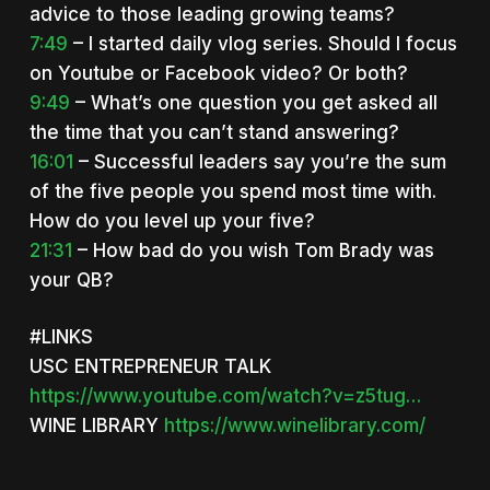
advice to those leading growing teams?
7:49
– I started daily vlog series. Should I focus
on Youtube or Facebook video? Or both?
9:49
– What’s one question you get asked all
the time that you can’t stand answering?
16:01
– Successful leaders say you’re the sum
of the five people you spend most time with.
How do you level up your five?
21:31
– How bad do you wish Tom Brady was
your QB?
#LINKS
USC ENTREPRENEUR TALK
https://www.youtube.com/watch?v=z5tug…
WINE LIBRARY
https://www.winelibrary.com/