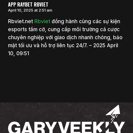
APP RAYBET RBVIET
April 10, 2025 at 2:51 am
Rbviet.net
Rbviet
đồng hành cùng các sự kiện
esports tầm cỡ, cung cấp môi trường cá cược
chuyên nghiệp với giao dịch nhanh chóng, bảo
mật tối ưu và hỗ trợ liên tục 24/7. – 2025 April
10, 09:51