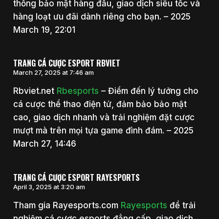
thống bảo mật hàng đầu, giao dịch siêu tốc và
hàng loạt ưu đãi dành riêng cho bạn. – 2025
March 19, 22:01
TRANG CÁ CƯỢC ESPORT RBVIET
March 27, 2025 at 7:46 am
Rbviet.net
Rbesports
– Điểm đến lý tưởng cho
cá cược thể thao điện tử, đảm bảo bảo mật
cao, giao dịch nhanh và trải nghiệm đặt cược
mượt mà trên mọi tựa game đình đám. – 2025
March 27, 14:46
TRANG CÁ CƯỢC ESPORT RAYESPORTS
April 3, 2025 at 3:20 am
Tham gia Rayesports.com
Rayesports
để trải
nghiệm cá cược esports đẳng cấp, giao dịch