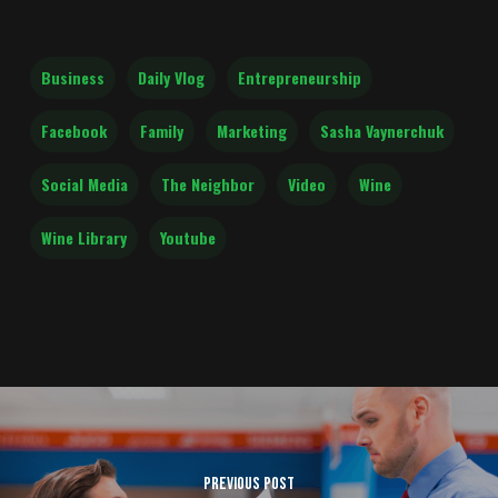
Business
Daily Vlog
Entrepreneurship
Facebook
Family
Marketing
Sasha Vaynerchuk
Social Media
The Neighbor
Video
Wine
Wine Library
Youtube
Previous Post