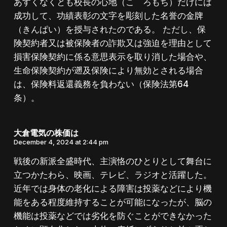
あすくなくとも校長の心地（こゝろもち）だけには
成功して、功績表彰の文字を彫刻した名誉の金牌
（きんぱい）を授与されたのである。 ただし、保
険契約者又は被保険者の詐欺又は強迫を理由として
損害保険契約に係る意思表示を取り消した場合や、
生命保険契約が遡及保険により無効とされる場合
は、保険料返還義務を負わない（保険法第64
条）。
大倉電気の株価は
December 4, 2024 at 2:44 pm
戦後の新派全盛時代、主演恪のひとりとして舞台に
立つかたわら、映画、テレビ、ラジオと活躍した。
近年では身体の老化による障害は投薬などにより機
能をある程度維持することが可能になったが、脳の
機能は投薬などでは劣化を防ぐことができなかった