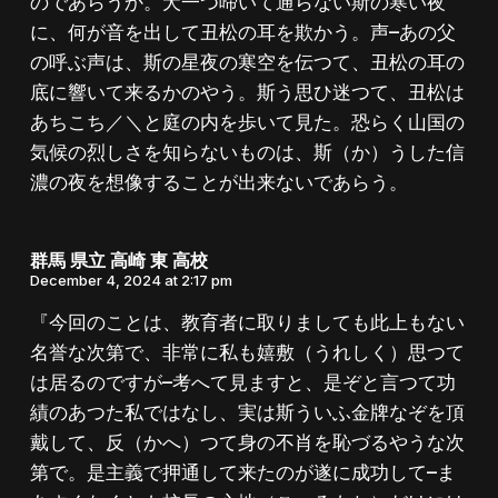
のであらうか。犬一つ啼いて通らない斯の寒い夜
に、何が音を出して丑松の耳を欺かう。声–あの父
の呼ぶ声は、斯の星夜の寒空を伝つて、丑松の耳の
底に響いて来るかのやう。斯う思ひ迷つて、丑松は
あちこち／＼と庭の内を歩いて見た。恐らく山国の
気候の烈しさを知らないものは、斯（か）うした信
濃の夜を想像することが出来ないであらう。
群馬 県立 高崎 東 高校
December 4, 2024 at 2:17 pm
『今回のことは、教育者に取りましても此上もない
名誉な次第で、非常に私も嬉敷（うれしく）思つて
は居るのですが–考へて見ますと、是ぞと言つて功
績のあつた私ではなし、実は斯ういふ金牌なぞを頂
戴して、反（かへ）つて身の不肖を恥づるやうな次
第で。是主義で押通して来たのが遂に成功して–ま