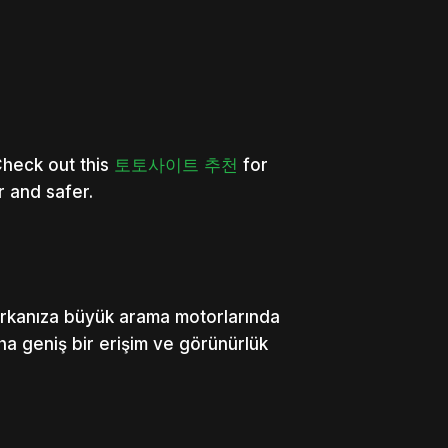
Check out this
토토사이트 추천
for
r and safer.
arkanıza büyük arama motorlarında
ha geniş bir erişim ve görünürlük