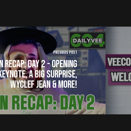
Previous Post
n Recap: Day 2 - Opening
Keynote, A Big Surprise,
Wyclef Jean & More!