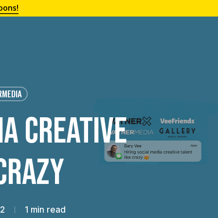
oons!
RMEDIA
ia Creative
 Crazy
22
1 min read