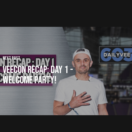
Next Post
VeeCon Recap: Day 1 -
Welcome Party!