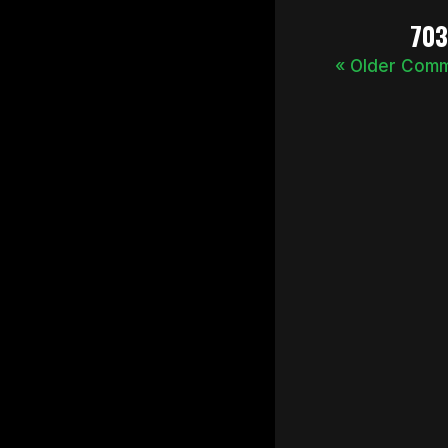
70
« Older Com