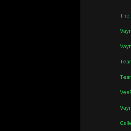
The 
Vayn
Vayn
Team
Team
VeeF
Vayn
Gall