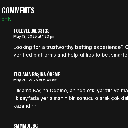
3 COMMENTS
ments
TOLOVELOVE33133
May 13, 2025 at 1:20 pm
Looking for a trustworthy betting experience? 
verified platforms and helpful tips to bet smarte
TIKLAMA BAŞINA ÖDEME
May 20, 2025 at 5:49 am
Tıklama Başına Ödeme, anında etki yaratır ve m
ilk sayfada yer almanın bir sonucu olarak çok da
kazandırır.
SMMMOILBG