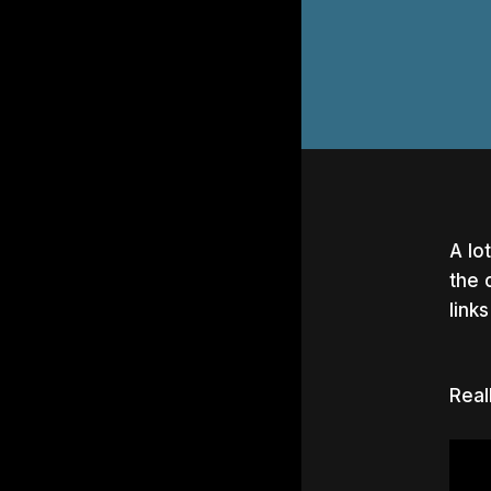
A lo
the 
link
Real
Hit e