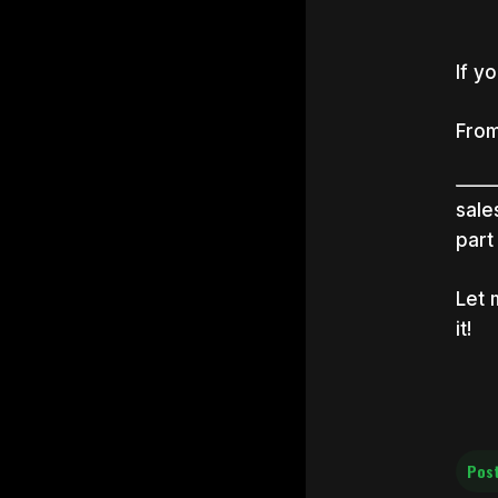
If y
From
sale
part
Hit e
Let 
it!
Post