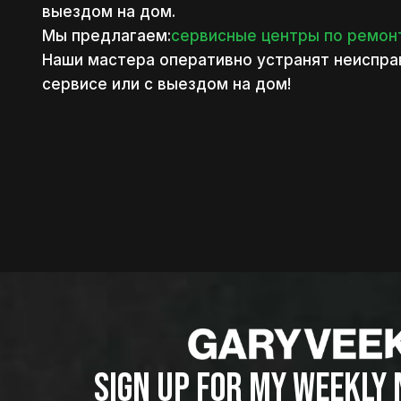
выездом на дом.
Мы предлагаем:
сервисные центры по ремонт
Наши мастера оперативно устранят неиспра
сервисе или с выездом на дом!
SIGN UP FOR MY WEEKLY