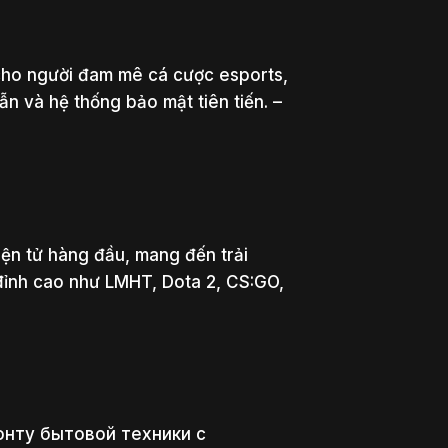
cho người đam mê cá cược esports,
n và hệ thống bảo mật tiên tiến. –
iện tử hàng đầu, mang đến trải
đỉnh cao như LMHT, Dota 2, CS:GO,
нту бытовой техники с