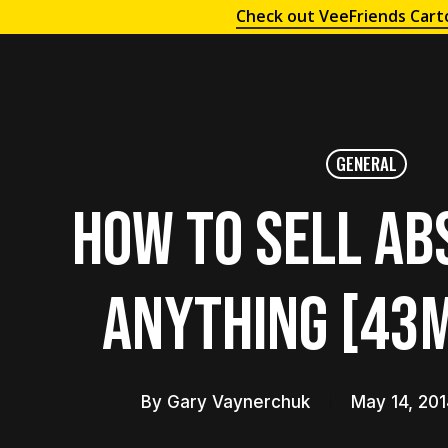
Check out VeeFriends Cart
GENERAL
How to Sell Ab
Anything [43m
By
Gary Vaynerchuk
May 14, 20