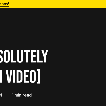
oons!
solutely
 Video]
14
1 min read