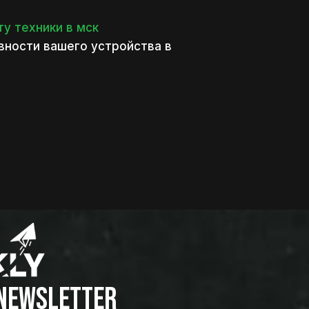
у техники в мск
вности вашего устройства в
 NEWSLETTER