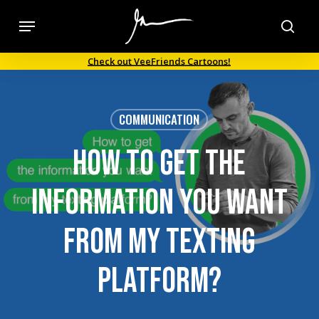
Skip
Menu
to
sea
main
Check out VeeFriends Cartoons!
content
COMMUNICATION
How to get the
information you want
from my texting
platform?