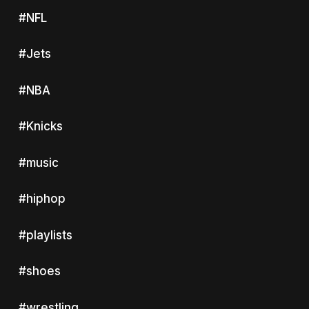
#NFL
#Jets
#NBA
#Knicks
#music
#hiphop
#playlists
#shoes
#wrestling