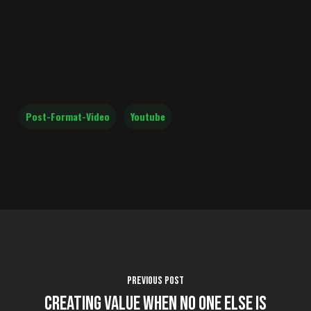
Post-Format-Video
Youtube
Previous Post
Creating Value when No One Else Is