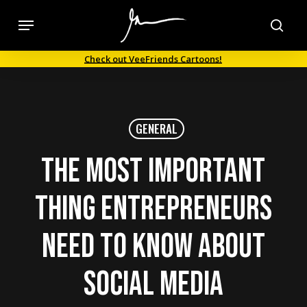
Skip
Menu
to
sea
main
Check out VeeFriends Cartoons!
content
GENERAL
The Most Important
Thing Entrepreneurs
Need to Know About
Social Media