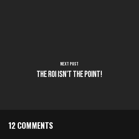
Next Post
The ROI isn't the Point!
12 COMMENTS