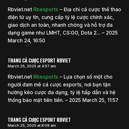
Rbviet.net
Rbesports
– Địa chỉ cá cược thể thao
điện tử uy tín, cung cấp tỷ lệ cược chính xác,
giao dịch an toàn, nhanh chóng và hỗ trợ đa
dạng game như LMHT, CS:GO, Dota 2… – 2025
March 24, 16:50
TRANG CÁ CƯỢC ESPORT RBVIET
March 25, 2025 at 4:57 am
Rbviet.net
Rbesports
– Lựa chọn số một cho
người đam mê cá cược esports, nơi bạn tận
hưởng kèo cược đa dạng, tỷ lệ hấp dẫn và hệ
thống bảo mật tiên tiến. – 2025 March 25, 11:57
TRANG CÁ CƯỢC ESPORT RBVIET
March 25, 2025 at 8:09 am