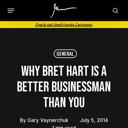
Skip
Menu
to
sea
main
Check out VeeFriends Cartoons!
content
GENERAL
Why Bret Hart is a
Better Businessman
Than You
By
Gary Vaynerchuk
July 5, 2014