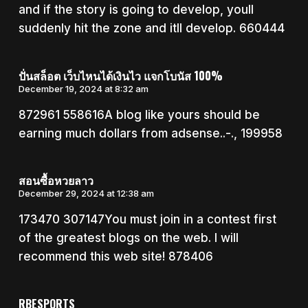
and if the story is going to develop, youll
suddenly hit the zone and itll develop. 660444
ปั่นสล็อต เว็บไหนได้เงินไว แจกโบนัส 100%
December 19, 2024 at 8:32 am
872961 558616A blog like yours should be
earning much dollars from adsense..-., 199958
สอนซื้อหวยลาว
December 29, 2024 at 12:38 am
173470 307147You must join in a contest first
of the greatest blogs on the web. I will
recommend this web site! 878406
RBESPORTS