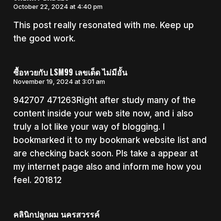
October 22, 2024 at 4:40 pm
This post really resonated with me. Keep up
the good work.
ซื้อหวยกับ LSM99 เลขเด็ด ไม่มีอั้น
November 19, 2024 at 3:01 am
942707 471263Right after study many of the
content inside your web site now, and i also
truly a lot like your way of blogging. I
bookmarked it to my bookmark website list and
are checking back soon. Pls take a appear at
my internet page also and inform me how you
feel. 201812
คลินิกปลูกผม นครสวรรค์