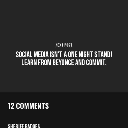
Next Post
Social Media Isn't A One Night Stand!
Learn from Beyonce and Commit.
12 COMMENTS
SHERIFF BADGES