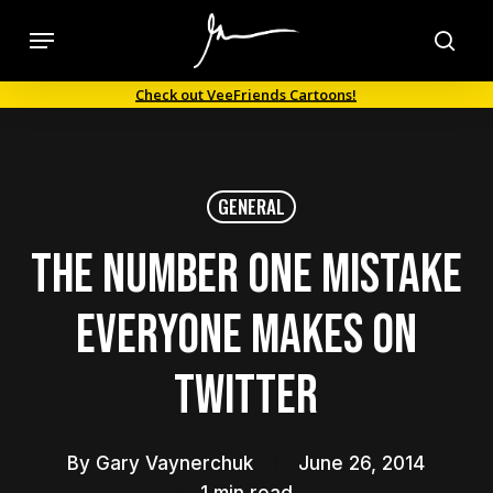
Skip
Menu
to
sea
main
Check out VeeFriends Cartoons!
content
GENERAL
The Number One Mistake
Everyone Makes On
Twitter
By
Gary Vaynerchuk
June 26, 2014